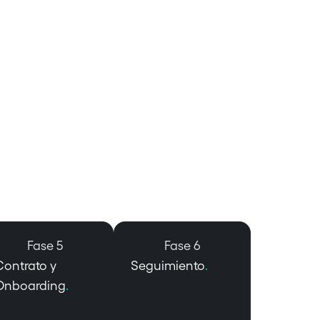
Fase 5
Fase 6
Contrato y
Seguimiento
.
Onboarding
.