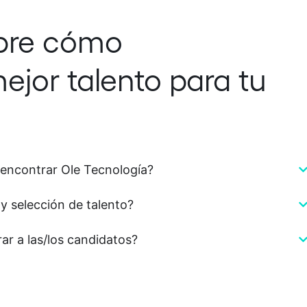
obre cómo
jor talento para tu
 encontrar Ole Tecnología?
y selección de talento?
ar a las/los candidatos?
ourcing o sólo contratación directa?
 encaja o se desvincula?